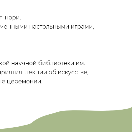
т-нори.
ременными настольными играми,
кой научной библиотеки им.
иятия: лекции об искусстве,
ные церемонии.