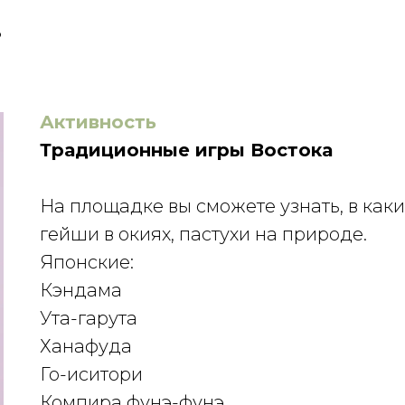
о
Активность
Традиционные игры Востока
На площадке вы сможете узнать, в каки
гейши в окиях, пастухи на природе.
Японские:
Кэндама
Ута-гарута
Ханафуда
Го-иситори
Компира фунэ-фунэ