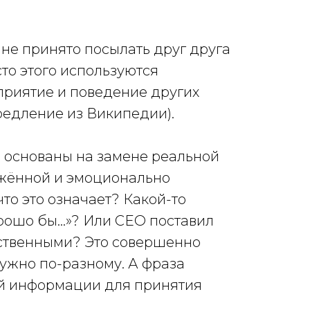
не принято посылать друг друга
то этого используются
риятие и поведение других
редление из Википедии).
 основаны на замене реальной
ажённой и эмоционально
то это означает? Какой-то
рошо бы...»? Или CEO поставил
тственными? Это совершенно
нужно по-разному. А фраза
кой информации для принятия