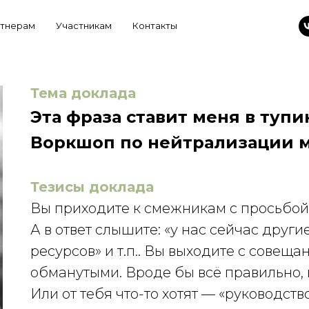
тнерам
Участникам
Контакты
Тема доклада
Эта фраза ставит меня в тупик
Воркшоп по нейтрализации 
Тезисы доклада
Вы приходите к смежникам с просьбой. 
А в ответ слышите: «у нас сейчас друг
ресурсов» и т.п.. Вы выходите с совеща
обманутыми. Вроде бы всё правильно, н
Или от тебя что-то хотят — «руководств