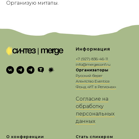
Организую митапы.
Информация
+7 (927)-8
36-46-11
info@mergeconf.ru
Организаторы
Русский берег
Агентство Eventice
Фонд «ИТ в Регионах»
Согласие на
обработку
персональных
данных
О конференции
Стать спикером