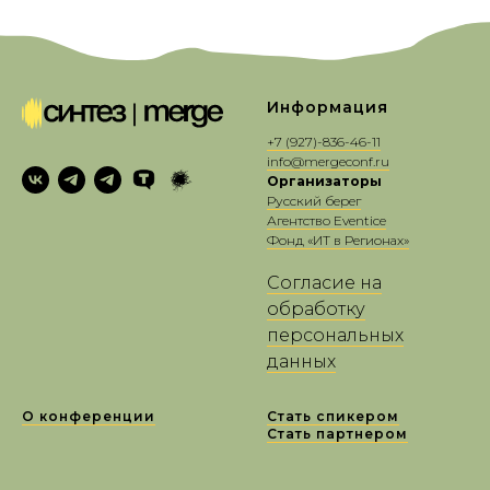
Информация
+7 (927)-8
36-46-11
info@mergeconf.ru
Организаторы
Русский берег
Агентство Eventice
Фонд «ИТ в Регионах»
Согласие на
обработку
персональных
данных
О конференции
Стать спикером
Стать партнером