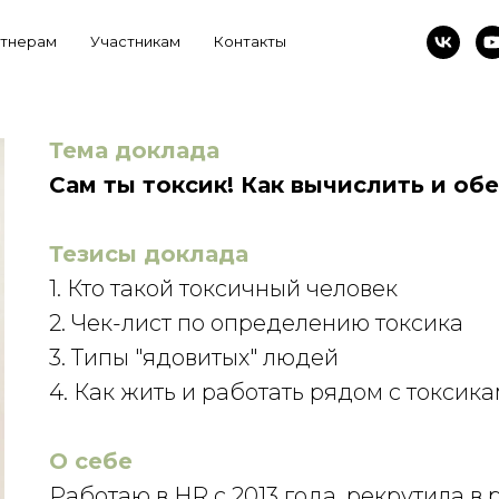
тнерам
Оставить заявку
Участникам
Как это было
Контакты
Тема доклада
Сам ты токсик! Как вычислить и об
Тезисы доклада
1. Кто такой токсичный человек
2. Чек-лист по определению токсика
3. Типы "ядовитых" людей
4. Как жить и работать рядом с токсик
О себе
Работаю в HR с 2013 года, рекрутила в 