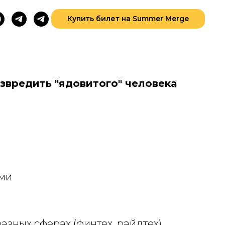
Купить билет на Summer Merge
Купить
езвредить "ядовитого" человека
ами
разных сферах (финтех, райдтех),